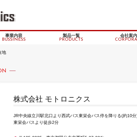
事業内容
製品一覧
会社案
BUSSINESS
PRODUCTS
CORPORA
在地
ON
株式会社 モトロニクス
JR中央線立川駅北口より西武バス東栄会バス停を降りる(約10分
東栄会バスより徒歩2分