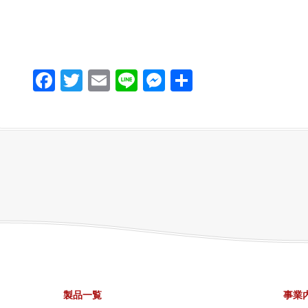
Facebook
Twitter
Email
Line
Messenger
共
有
製品一覧
事業